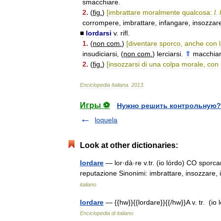
smacchiare
.
2
.
(
fig
.
)
[
imbrattare
moralmente
qualcosa:
l
.
corrompere
,
imbrattare
,
infangare
,
insozzar
■
lordarsi
v
.
rifl
.
1
.
(
non
com
.
)
[
diventare
sporco
,
anche
con
insudiciarsi
, (
non
com
.
)
lerciarsi
.
⇑
macchiar
2
.
(
fig
.
)
[
insozzarsi
di
una
colpa
morale
,
con
Enciclopedia
Italiana
.
2013
.
Игры ⚽
Нужно решить контрольную?
loquela
Look at other dictionaries:
lordare
— lor·dà·re v.tr. (io lórdo) CO sporcar
reputazione Sinonimi: imbrattare, insozzare, 
italiano
lordare
— {{hw}}{{lordare}}{{/hw}}A v. tr. (io 
Enciclopedia di italiano