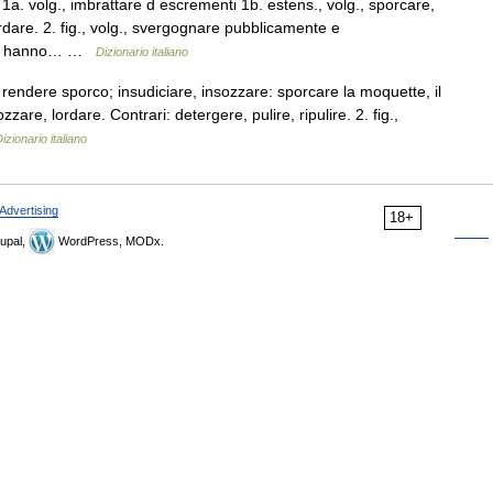
a. volg., imbrattare d escrementi 1b. estens., volg., sporcare,
rdare. 2. fig., volg., svergognare pubblicamente e
i lo hanno… …
Dizionario italiano
 rendere sporco; insudiciare, insozzare: sporcare la moquette, il
zare, lordare. Contrari: detergere, pulire, ripulire. 2. fig.,
izionario italiano
Advertising
18+
upal,
WordPress, MODx.