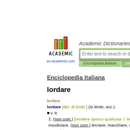
Academic Dictionarie
en-academic.com
Enciclopedia Italiana
Int
Enciclopedia Italiana
lordare
lordare
lordare
[
der
.
di
lordo
]
(
io
lórdo
,
ecc
.).
■
v
.
tr
.
1
.
(
non
com
.
)
[
rendere
sporco
qualcosa:
l
.
le
insudiciare
, (
non
com
.
)
lerciare
,
macchiare
,