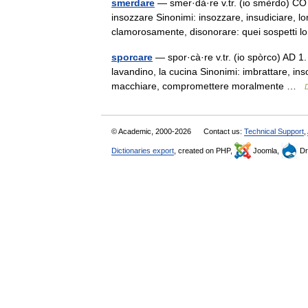
smerdare
— smer·dà·re v.tr. (io smèrdo) CO 1
insozzare Sinonimi: insozzare, insudiciare, lo
clamorosamente, disonorare: quei sospett
sporcare
— spor·cà·re v.tr. (io spòrco) AD 1.
lavandino, la cucina Sinonimi: imbrattare, insoz
macchiare, compromettere moralmente …
D
© Academic, 2000-2026
Contact us:
Technical Support
,
Dictionaries export
, created on PHP,
Joomla,
Dr