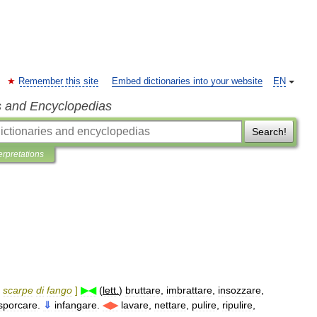
Remember this site
Embed dictionaries into your website
EN
s and Encyclopedias
Search!
erpretations
scarpe
di
fango
]
▶◀
(
lett
.
)
bruttare
,
imbrattare
,
insozzare
,
sporcare
.
⇓
infangare
.
◀▶
lavare
,
nettare
,
pulire
,
ripulire
,