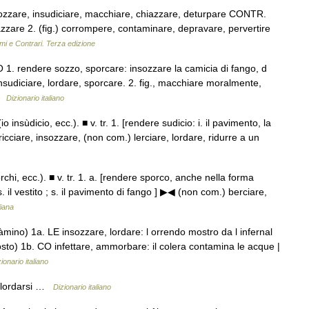
nsozzare, insudiciare, macchiare, chiazzare, deturpare CONTR.
spazzare 2. (fig.) corrompere, contaminare, depravare, pervertire
mi e Contrari. Terza edizione
O 1. rendere sozzo, sporcare: insozzare la camicia di fango, d
insudiciare, lordare, sporcare. 2. fig., macchiare moralmente,
 …
Dizionario italiano
io insùdicio, ecc.). ■ v. tr. 1. [rendere sudicio: i. il pavimento, la
icciare, insozzare, (non com.) lerciare, lordare, ridurre a un
rchi, ecc.). ■ v. tr. 1. a. [rendere sporco, anche nella forma
. il vestito ; s. il pavimento di fango ] ▶◀ (non com.) berciare,
liana
àmino) 1a. LE insozzare, lordare: l orrendo mostro da l infernal
riosto) 1b. CO infettare, ammorbare: il colera contamina le acque |
ionario italiano
, lordarsi …
Dizionario italiano