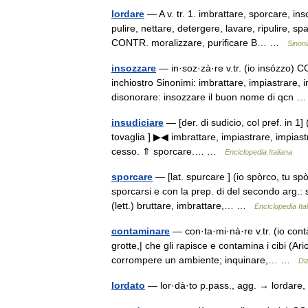
lordare
— A v. tr. 1. imbrattare, sporcare, i
pulire, nettare, detergere, lavare, ripulire, 
CONTR. moralizzare, purificare B… …
Sinoni
insozzare
— in·soz·zà·re v.tr. (io insózzo) C
inchiostro Sinonimi: imbrattare, impiastrare, 
disonorare: insozzare il buon nome di qcn
insudiciare
— [der. di sudicio, col pref. in 1] (
tovaglia ] ▶◀ imbrattare, impiastrare, impiastr
cesso. ⇑ sporcare.… …
Enciclopedia Italiana
sporcare
— [lat. spurcare ] (io spòrco, tu spò
sporcarsi e con la prep. di del secondo arg.: s
(lett.) bruttare, imbrattare,… …
Enciclopedia Ita
contaminare
— con·ta·mi·nà·re v.tr. (io cont
grotte,| che gli rapisce e contamina i cibi (A
corrompere un ambiente; inquinare,… …
Diz
lordato
— lor·dà·to p.pass., agg. → lordare