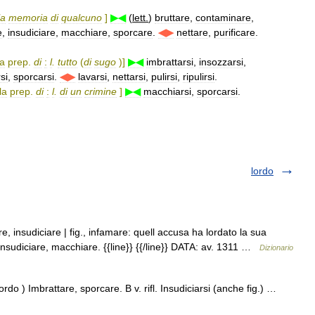
la
memoria
di
qualcuno
]
▶◀
(
lett
.
)
bruttare
,
contaminare
,
e
,
insudiciare
,
macchiare
,
sporcare
.
◀▶
nettare
,
purificare
.
la
prep
.
di
:
l
.
tutto
(
di
sugo
)]
▶◀
imbrattarsi
,
insozzarsi
,
si
,
sporcarsi
.
◀▶
lavarsi
,
nettarsi
,
pulirsi
,
ripulirsi
.
la
prep
.
di
:
l
.
di
un
crimine
]
▶◀
macchiarsi
,
sporcarsi
.
lordo
e, insudiciare | fig., infamare: quell accusa ha lordato la sua
insudiciare, macchiare. {{line}} {{/line}} DATA: av. 1311 …
Dizionario
lordo ) Imbrattare, sporcare. B v. rifl. Insudiciarsi (anche fig.) …